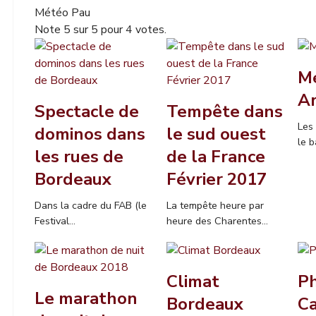
Météo Pau
Note
5
sur
5
pour
4
votes.
M
A
Spectacle de
Tempête dans
Les
dominos dans
le sud ouest
le b
les rues de
de la France
Bordeaux
Février 2017
Dans la cadre du FAB (le
La tempête heure par
Festival...
heure des Charentes...
Climat
P
Le marathon
Bordeaux
C