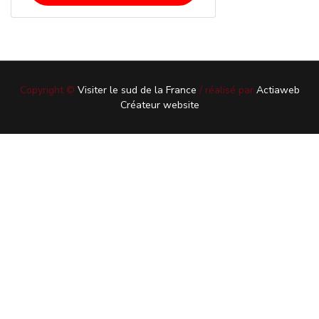
Copyright ©
Visiter le sud de la France
/ réalisé par
Actiaweb
Créateur website