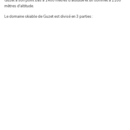
Guzet a son point bas à 1400 mètres d'altitude et un sommet à 2100
mètres d'altitude.
Le domaine skiable de Guzet est divisé en 3 parties :