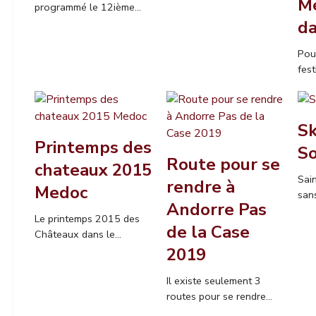
Mé
programmé le 12ième...
da
Pou
fest
Sk
Printemps des
S
Route pour se
chateaux 2015
Sai
rendre à
Medoc
sans
Andorre Pas
Le printemps 2015 des
de la Case
Châteaux dans le...
2019
Il existe seulement 3
routes pour se rendre...