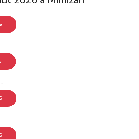
out 2026 à Mimizan
S
S
an
S
S