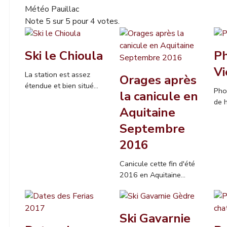
Météo Pauillac
Note
5
sur
5
pour
4
votes.
Ski le Chioula
P
V
La station est assez
Orages après
étendue et bien situé...
Pho
la canicule en
de h
Aquitaine
Septembre
2016
Canicule cette fin d'été
2016 en Aquitaine...
Ski Gavarnie