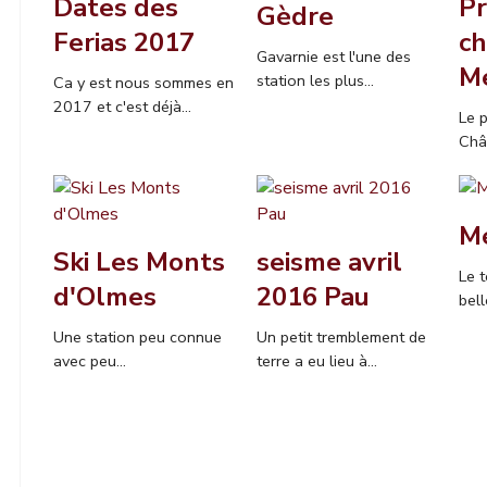
Dates des
Pr
Gèdre
Ferias 2017
ch
Gavarnie est l'une des
M
station les plus...
Ca y est nous sommes en
2017 et c'est déjà...
Le 
Chât
Mé
Ski Les Monts
seisme avril
Le t
d'Olmes
2016 Pau
bell
Une station peu connue
Un petit tremblement de
avec peu...
terre a eu lieu à...