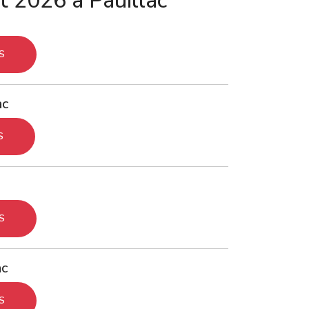
 2026 à Pauillac
S
ac
S
S
ac
S